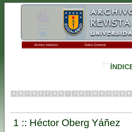
Archivo histórico
Índice General
ÍNDIC
A
B
C
D
E
F
G
H
I
J
K
L
M
N
O
P
Q
R
1 :: Héctor Oberg Yáñez