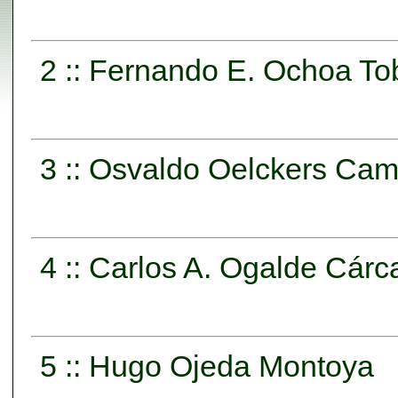
2 :: Fernando E. Ochoa To
3 :: Osvaldo Oelckers Ca
4 :: Carlos A. Ogalde Cár
5 :: Hugo Ojeda Montoya