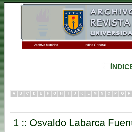
Archivo histórico
Índice General
ÍNDIC
A
B
C
D
E
F
G
H
I
J
K
L
M
N
O
P
Q
R
1 :: Osvaldo Labarca Fuen