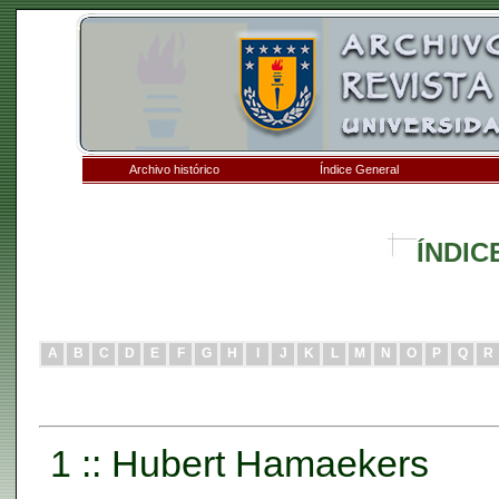
Archivo histórico
Índice General
ÍNDIC
A
B
C
D
E
F
G
H
I
J
K
L
M
N
O
P
Q
R
1 :: Hubert Hamaekers