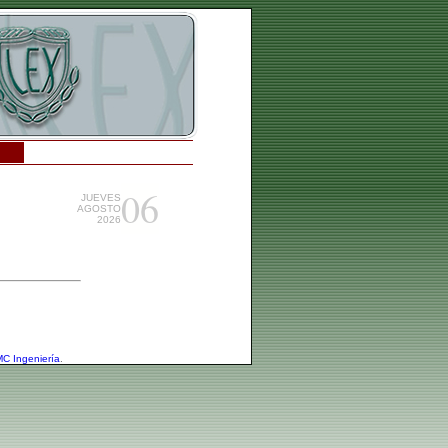
06
JUEVES
AGOSTO
2026
C Ingeniería
.