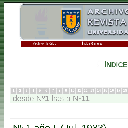
Archivo histórico
Índice General
ÍNDICE
1
2
3
4
5
6
7
8
9
10
11
12
13
14
15
16
17
18
desde Nº
1
hasta Nº
11
Nº 1 año I. (Jul, 1933)