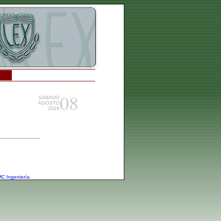
08
SÁBADO
AGOSTO
2026
C Ingeniería
.