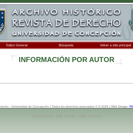
Índice General
Búsqueda
Volver a sitio principal
INFORMACIÓN POR AUTOR
erecho - Universidad de Concepción | Todos los derechos reservados © ® 2026 | Web Design:
RM
Optimizaciones: Edge | Firefox | Safari | Chrome