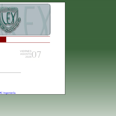
07
VIERNES
AGOSTO
2026
C Ingeniería
.