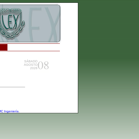
08
SÁBADO
AGOSTO
2026
C Ingeniería
.