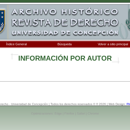
Índice General
Búsqueda
Volver a sitio principal
INFORMACIÓN POR AUTOR
erecho - Universidad de Concepción | Todos los derechos reservados © ® 2026 | Web Design:
RM
Optimizaciones: Edge | Firefox | Safari | Chrome