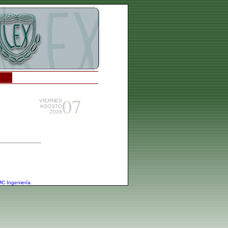
07
VIERNES
AGOSTO
2026
C Ingeniería
.