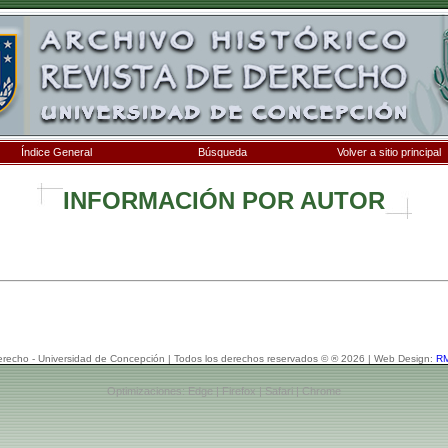
Índice General
Búsqueda
Volver a sitio principal
INFORMACIÓN POR AUTOR
erecho - Universidad de Concepción | Todos los derechos reservados © ® 2026 | Web Design:
RM
Optimizaciones: Edge | Firefox | Safari | Chrome