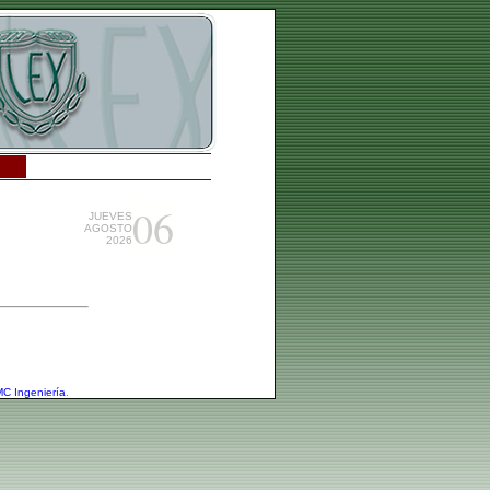
06
JUEVES
AGOSTO
2026
C Ingeniería
.